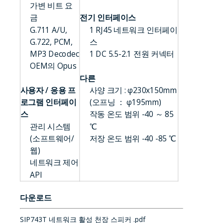
가변 비트 요
금
전기 인터페이스
G.711 A/U,
1 RJ45 네트워크 인터페이
G.722, PCM,
스
MP3 Decodec
1 DC 5.5-2.1 전원 커넥터
OEM의 Opus
다른
사용자 / 응용 프
사양 크기 : φ230x150mm
로그램 인터페이
(오프닝 ： φ195mm)
스
작동 온도 범위 -40 ～ 85
관리 시스템
℃
(소프트웨어/
저장 온도 범위 -40 -85 ℃
웹)
네트워크 제어
API
다운로드
SIP743T 네트워크 활성 천장 스피커 .pdf