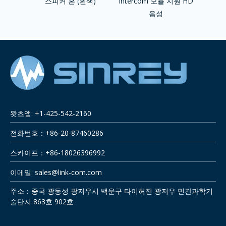
용 SIP
스피커 혼 (흰색)
Intercom 모듈 지원 HD
정의 
음성
베디드
왓츠앱: +1-425-542-2160
전화번호：+86-20-87460286
스카이프：+86-18026396992
이메일:
sales@link-com.com
주소：중국 광동성 광저우시 백운구 타이허진 광저우 민간과학기
술단지 863호 902호