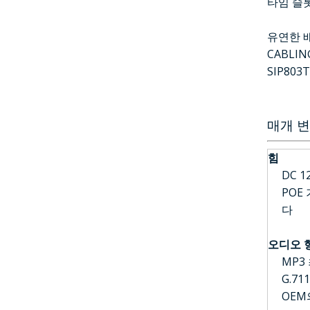
타임 슬롯
유연한 
CABLI
SIP8
매개 
힘
DC 1
POE
다
오디오 
MP3
G.711
OEM