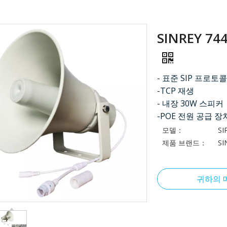
SINREY 74
- 표준 SIP 프로
-TCP 재생
- 내장 30W 스피커
-POE 전원 공급 장
모델：
SI
제품 브랜드：
SI
귀하의 