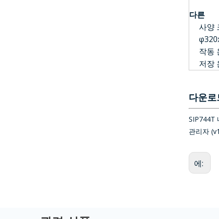
다른
사양 크
φ320
작동 온
저장 온
다운로
SIP744T
관리자 (v1.5
에: