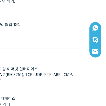
파수 제어)
미널 협업 확장
WhatsAp
스카이프:
이메일:sa
적응 형 이더넷 인터페이스
 V2 (RFC3261), TCP, UDP, RTP, ARP, ICMP,
.
 인터페이스
원 커넥터