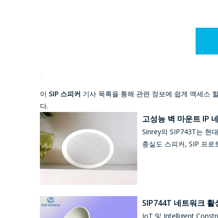
SIP 스피커
이
SIP 스피커
기사 목록을 통해 관련 정보에 쉽게 액세스 
다.
고성능 벽 마운트 IP
Sinrey의 SIP743T
충실도 스피커, SIP 프
SIP744T 네트워크 
IoT 및 Intelligen