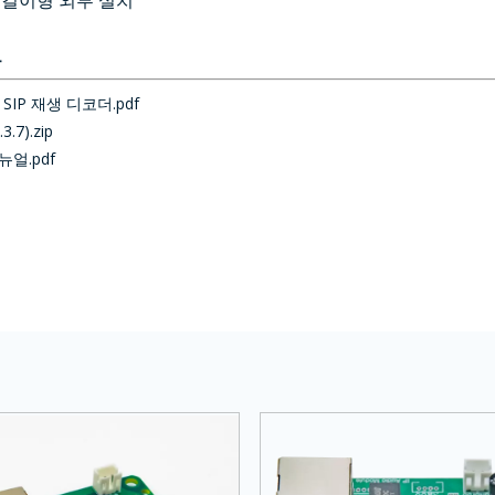
 벽걸이형 외부 설치
드
V SIP 재생 디코더.pdf
.7).zip
얼.pdf