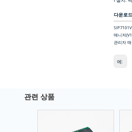
l 설치:
다운로
SIP7101
매니저(V1.3
관리자 매뉴
에:
관련 상품