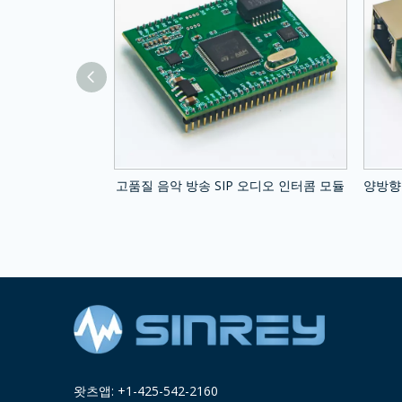
—SIP2401V 모듈
고품질 음악 방송 SIP 오디오 인터콤 모듈
양방향
왓츠앱: +1-425-542-2160