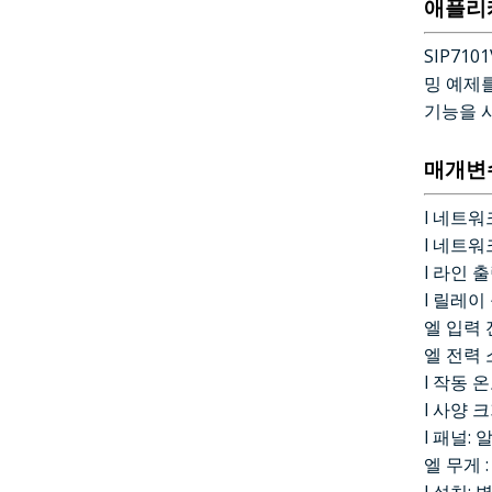
애플리
SIP71
밍 예제
기능을 
매개변
l 네트워
l 네트워크
l 라인 
l 릴레이
엘 입력 전
엘 전력 
l 작동 온
l 사양 크
l 패널:
엘 무게 : 