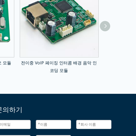
디오 모듈
전이중 VoIP 페이징 인터콤 배경 음악 인
Intercom Publi
코딩 모듈
보드 재생을위한
오
문의하기