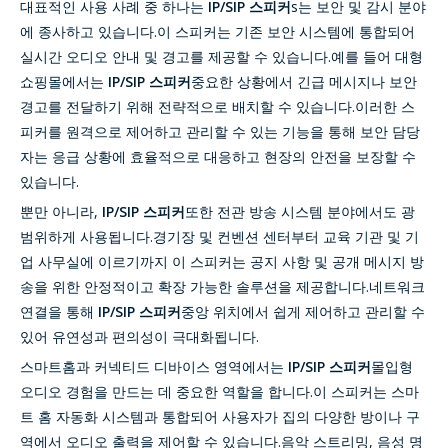
대표적인 사용 사례 중 하나는
IP/SIP 스피커
s는 보안 및 감시 분야
에 종사하고 있습니다.이 스피커는 기존 보안 시스템에 통합되어
실시간 오디오 안내 및 경고를 제공할 수 있습니다.예를 들어 대형
쇼핑몰에서는
IP/SIP 스피커
중요한 상황에서 긴급 메시지나 보안
경고를 전달하기 위해 전략적으로 배치할 수 있습니다.이러한 스
피커를 원격으로 제어하고 관리할 수 있는 기능을 통해 보안 담당
자는 응급 상황에 효율적으로 대응하고 현장의 안전을 보장할 수
있습니다.
뿐만 아니라,
IP/SIP 스피커
또한 전관 방송 시스템 분야에서도 광
범위하게 사용됩니다.경기장 및 컨벤션 센터부터 교육 기관 및 기
업 사무실에 이르기까지 이 스피커는 공지 사항 및 공개 메시지 방
송을 위한 안정적이고 확장 가능한 솔루션을 제공합니다.네트워크
연결을 통해
IP/SIP 스피커
중앙 위치에서 쉽게 제어하고 관리할 수
있어 유연성과 편의성이 극대화됩니다.
스마트홈과 커넥티드 디바이스 영역에서는
IP/SIP 스피커
몰입형
오디오 경험을 만드는 데 중요한 역할을 합니다.이 스피커는 스마
트 홈 자동화 시스템과 통합되어 사용자가 집의 다양한 방이나 구
역에서 오디오 출력을 제어할 수 있습니다.음악 스트리밍, 음성 명