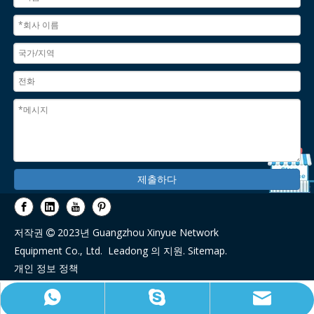
제출하다
저작권
2023년 Guangzhou Xinyue Network

Equipment Co., Ltd.
Leadong
의 지원.
Sitemap
.
개인 정보 정책
이메일:sales@link-com.com
WhatsApp:+1(425)5422160
스카이프:18026396992