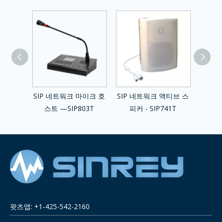
액티브 사
SIP 네트워크 마이크 호
SIP 네트워크 액티브 스
SIP 
742T
스트 —SIP803T
피커 - SIP741T
스피
왓츠앱: +1-425-542-2160