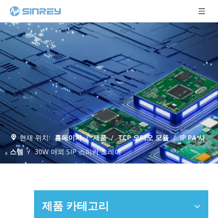
현재 위치:
홈페이지
/
제품
/
TCP 오디오 모듈
/
IP PA 시
스템
/
30W 야외 SIP 스피커 그레이
제품 카테고리