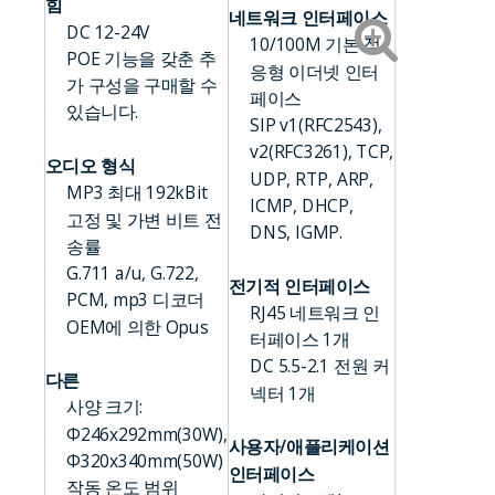
힘
네트워크 인터페이스
DC 12-24V
10/100M 기본 적
POE 기능을 갖춘 추
응형 이더넷 인터
가 구성을 구매할 수
페이스
있습니다.
SIP v1(RFC2543),
v2(RFC3261), TCP,
오디오 형식
UDP, RTP, ARP,
MP3 최대 192kBit
ICMP, DHCP,
고정 및 가변 비트 전
DNS, IGMP.
송률
G.711 a/u, G.722,
전기적 인터페이스
PCM, mp3 디코더
RJ45 네트워크 인
OEM에 의한 Opus
터페이스 1개
DC 5.5-2.1 전원 커
다른
넥터 1개
사양 크기:
Φ246x292mm(30W),
사용자/애플리케이션
Φ320x340mm(50W)
인터페이스
작동 온도 범위