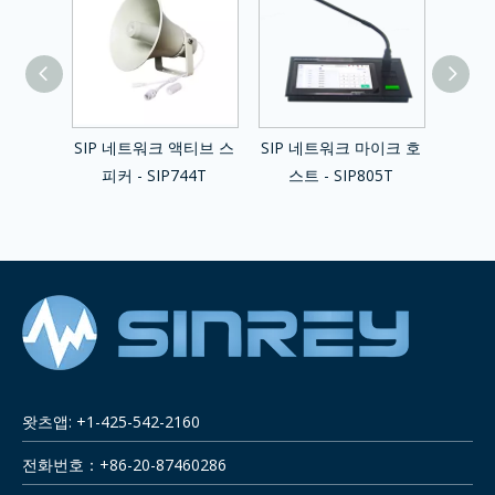
tercom
SIP 네트워크 액티브 스
SIP 네트워크 마이크 호
SIP 
 -
피커 - SIP744T
스트 - SIP805T
스트
왓츠앱: +1-425-542-2160
전화번호：+86-20-87460286