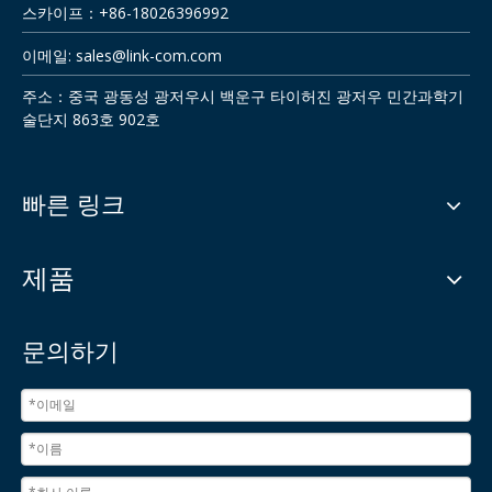
스카이프：+86-18026396992
이메일:
sales@link-com.com
주소：중국 광동성 광저우시 백운구 타이허진 광저우 민간과학기
술단지 863호 902호
빠른 링크
제품
문의하기