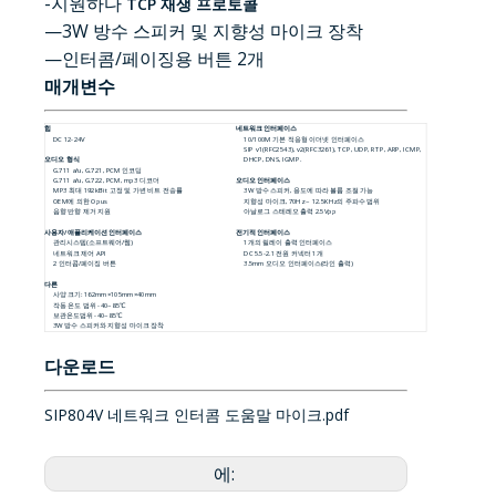
-지원하다
TCP 재생 프로토콜
—3W 방수 스피커 및 지향성 마이크 장착
—인터콤/페이징용 버튼 2개
매개변수
힘
네트워크 인터페이스
DC 12-24V
10/100M 기본 적응형 이더넷 인터페이스
SIP v1(RFC2543), v2(RFC3261), TCP, UDP, RTP, ARP, ICMP,
오디오 형식
DHCP, DNS, IGMP.
G.711 a/u, G.721, PCM 인코딩
G.711 a/u, G.722, PCM, mp3 디코더
오디오 인터페이스
MP3 최대 192kBit 고정 및 가변 비트 전송률
3W 방수 스피커, 용도에 따라 볼륨 조절 가능
OEM에 의한 Opus
지향성 마이크, 70Hz ~ 12.5KHz의 주파수 범위
음향 반향 제거 지원
아날로그 스테레오 출력 2.5Vpp
사용자/애플리케이션 인터페이스
전기적 인터페이스
관리시스템(소프트웨어/웹)
1개의 릴레이 출력 인터페이스
네트워크 제어 API
DC 5.5-2.1 전원 커넥터 1개
2 인터콤/페이징 버튼
3.5mm 오디오 인터페이스(라인 출력)
다른
사양 크기: 162mm×105mm×40mm
작동 온도 범위 -40~85℃
보관온도범위 -40~85℃
3W 방수 스피커와 지향성 마이크 장착
다운로드
SIP804V 네트워크 인터콤 도움말 마이크.pdf
에: