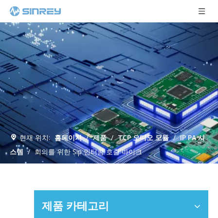
현재 위치:
홈페이지
/
제품
/
TCP 오디오 모듈
/
IP PA 시
스템
/
회의를 위한 Sip 인터콤 호출 마이크
제품 카테고리