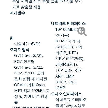
- 투명 시리얼 포트 투명 전송 I/O 기능 추가
- 고객 맞춤형 지원
매개변수
네트워크 인터페이스
10/100Mbit 이더
넷(자동)
힘
DTMF: 대역 내
단일 4.7-16VDC
(RFC2833), 대역
오디오 형식
외(SIP_INFO)
G.711 a/u, G.721,
SIP v1(RFC2543),
PCM 인코딩
v2(RFC3261),
G.711 a/u, G.722,
TCP, UDP, RTP,
PCM, mp3 디코더
ARP, ICMP,
음향 반향 제거 지원
DHCP, DNS,
OEM에 의한 Opus
IGMP.
MP3 최대 192kBit 고
오디오 인터페이스
정 및 가변 비트 전송
아날로그 스테레오
률
출력 1.5Vpp, 용도