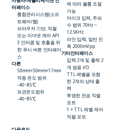
사용자/애플리케이션 인
에 따라 볼륨 조절
터페이스
가능
통합관리시스템(소프
마이크 입력, 주파
트웨어/웹)
수 범위 70Hz ~
브라우저 기반, 직렬
12.5KHz
또는 이더넷 제어 API
라인 입력, 일반 진
3 인터콤 및 호출을 위
폭 2000mVpp
한 푸시 버튼 인터페이
기타인터페이스
스
입력 2개 및 출력 2
다른
개 범용 I/O
50mm×50mm×17mm
TTL 레벨을 포함
작동 온도 범위
한 2개의 상태 출
-40~85℃
력
보관온도범위
투명한 전송 직렬
-40~85℃
포트
1 × TTL 레벨 제어
직렬 포트
다운로드