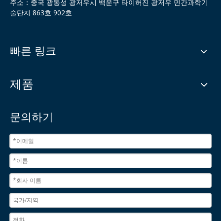
주소：중국 광동성 광저우시 백운구 타이허진 광저우 민간과학기
술단지 863호 902호
빠른 링크
제품
문의하기