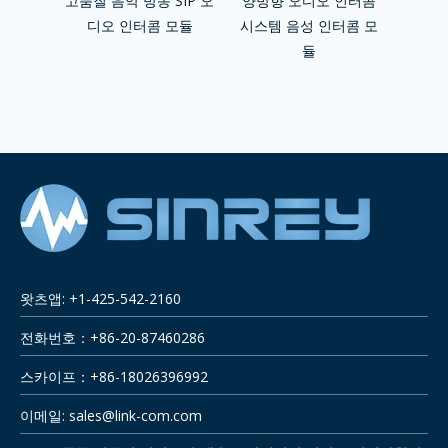
디오 모듈
고품질 음악 방송 SIP 오
양방향 오디오 인터콤
VoIP
 모듈
디오 인터콤 모듈
시스템 음성 인터콤 모
SI
듈
왓츠앱: +1-425-542-2160
전화번호：+86-20-87460286
스카이프：+86-18026396992
이메일:
sales@link-com.com